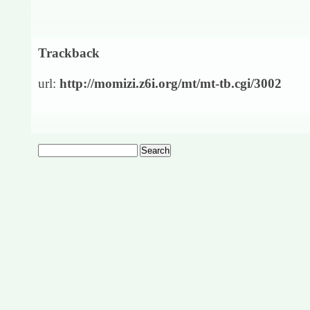
Trackback
url:
http://momizi.z6i.org/mt/mt-tb.cgi/3002