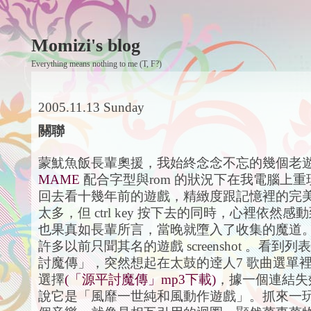
Momizi's blog
Everything means nothing to me (T, F?)
2005.11.13 Sunday
關聯
蒙魷魚飯長輩奧援，我始終念念不忘的幾個老
MAME
配合字型與rom 的狀況下在我電腦上
回去看十幾年前的遊戲，精緻度跟記憶裡的完
太多，但 ctrl key 按下去的同時，心裡依然
也果真如長輩所言，當晚就墮入了收集的魔道
許多以前只聞其名的遊戲 screenshot 。看到
討魔傳」，突然想起在太鼓的逹人7 歌曲選單
選擇
(「源平討魔傳」mp3下載)
，據一個連結失
說它是「風靡一世純和風動作遊戲」。抓來一