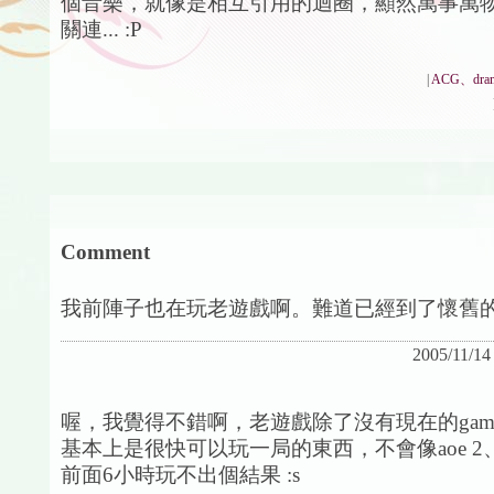
個音樂，就像是相互引用的迴圈，顯然萬事萬
關連... :P
|
ACG、dra
Comment
我前陣子也在玩老遊戲啊。難道已經到了懷舊的
2005/11/14
喔，我覺得不錯啊，老遊戲除了沒有現在的gam
基本上是很快可以玩一局的東西，不會像aoe 2
前面6小時玩不出個結果 :s