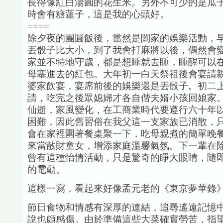
長得像紅白湯圓的花生米。另外不可少的是瓜
時會有糖蓮子，這是我的心頭好。
====
除夕夜的團圓飯後，當然是闔家的娛樂活動，
丟骰子比大小，到了我會打麻將以後，偶然會
家並不特地守歲，都是想睡就去睡，睡醒可以
母塞進去的紅包。大年初一白天祭祖後會宴請
婆家飲宴，宴席前後的娛樂還是丟骰子。初二
請，吃完之後眾媳婦才各自偕夫婿小孩回娘家
仙逝，家風變化，在工商業時代要遵行六十年
困難，因此舊習俗在我父這一支家族已消散，
會在家裡圍著餐桌聚一下，吃母親煮的簡單晚
來當散財童女，增添家庭溫馨氣氛。下一輩在
曾有這種怡情活動，只是驚奇的睜大眼睛，隨
的電動。
這樣一寫，看起來好像孟元老的《東京夢華錄》
節日食物和情感有深厚的連結，追尋遙遠記憶
說也頗感傷。由於準備這些大菜確實勞苦，指