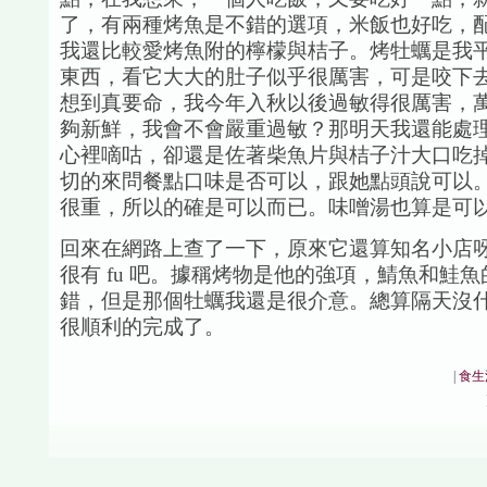
了，有兩種烤魚是不錯的選項，米飯也好吃，配
我還比較愛烤魚附的檸檬與桔子。烤牡蠣是我
東西，看它大大的肚子似乎很厲害，可是咬下
想到真要命，我今年入秋以後過敏得很厲害，
夠新鮮，我會不會嚴重過敏？那明天我還能處
心裡嘀咕，卻還是佐著柴魚片與桔子汁大口吃
切的來問餐點口味是否可以，跟她點頭說可以
很重，所以的確是可以而已。味噌湯也算是可
回來在網路上查了一下，原來它還算知名小店
很有 fu 吧。據稱烤物是他的強項，鯖魚和鮭
錯，但是那個牡蠣我還是很介意。總算隔天沒
很順利的完成了。
|
食生