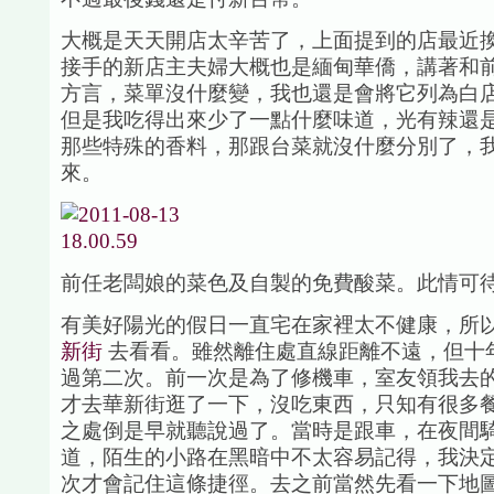
大概是天天開店太辛苦了，上面提到的店最近
接手的新店主夫婦大概也是緬甸華僑，講著和
方言，菜單沒什麼變，我也還是會將它列為白
但是我吃得出來少了一點什麼味道，光有辣還
那些特殊的香料，那跟台菜就沒什麼分別了，
來。
前任老闆娘的菜色及自製的免費酸菜。此情可待成
有美好陽光的假日一直宅在家裡太不健康，所
新街
去看看。雖然離住處直線距離不遠，但十
過第二次。前一次是為了修機車，室友領我去
才去華新街逛了一下，沒吃東西，只知有很多
之處倒是早就聽說過了。當時是跟車，在夜間
道，陌生的小路在黑暗中不太容易記得，我決
次才會記住這條捷徑。去之前當然先看一下地