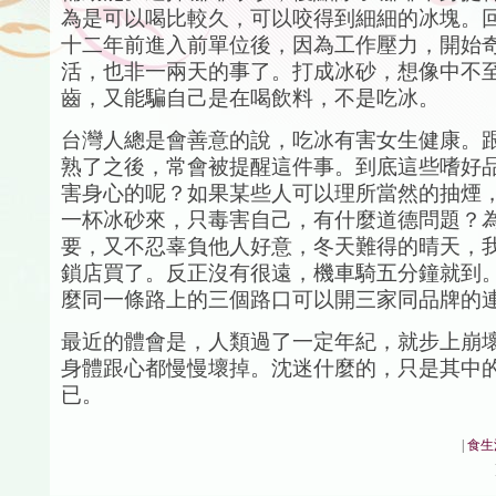
為是可以喝比較久，可以咬得到細細的冰塊。
十二年前進入前單位後，因為工作壓力，開始
活，也非一兩天的事了。打成冰砂，想像中不
齒，又能騙自己是在喝飲料，不是吃冰。
台灣人總是會善意的說，吃冰有害女生健康。
熟了之後，常會被提醒這件事。到底這些嗜好
害身心的呢？如果某些人可以理所當然的抽煙
一杯冰砂來，只毒害自己，有什麼道德問題？
要，又不忍辜負他人好意，冬天難得的晴天，
鎖店買了。反正沒有很遠，機車騎五分鐘就到
麼同一條路上的三個路口可以開三家同品牌的
最近的體會是，人類過了一定年紀，就步上崩
身體跟心都慢慢壞掉。沈迷什麼的，只是其中
已。
|
食生