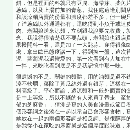
錯，但是裡面的料就只有豆腐、海帶芽、柴魚
蔥絲，以及上湯前加的青蔥。我住處這邊別間
和該涼麵店賣的份量和濃度都差不多，但一碗
了洋蔥絲以外通通都有，還吃得到小魚干或連
肉。老闆娘送來涼麵，立刻跟我說要先收費，
念。我說得很清楚我不要蒜頭，老闆娘也跟店
果撥開料一看，還是加了一大匙蒜。穿得很像
處，拿出歐巴態度講一下，得到換一盤，這次
泥。蘿蔔泥我還蠻愛的，第一次看到有人加在
一拌，來吃吃看到底是不是我記憶中那一味。
很遺憾的不是。關鍵的麵體，用的油麵是還不
涼不軟爛，菜除了黃瓜絲外還有銀芽，這樣在
料高級了。平心而論，這涼麵和一般外面賣的
是中上等級，所以不斷的有人來買了帶走。至
郁的芝麻香」，猜測是寫的人美食漫畫或節目
個形容詞之後湊在一起以示自己會形容食物，
她放在一起的兩個形容詞是相反詞。是很醇厚
是我從小在家吃的麻醬就是這個厚度跟味道，