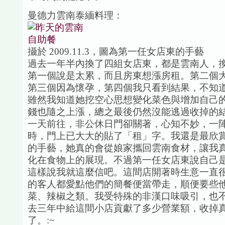
曼德力雲南泰緬料理：
攝於 2009.11.3，圖為第一任女店東的手藝
過去一年半內換了四組女店東，都是雲南人，
第一個說是太累，而且房東想漲房租。第二個
第三個因為懷孕，第四個我只看到結果，不知
雖然我知道她挖空心思想變化菜色與增加自己
錢也隨之上漲，總之最後仍然沒能逃過收掉的
一天前往，非公休日門卻關著，心知不妙，一
時，門上已大大的貼了「租」字。我還是最欣
的手藝，她真的會從娘家攜回雲南食材，讓我
化在食物上的展現。不過第一任女店東說自己
這樣說我就這麼信吧。這間店開著時生意一直
的客人都愛點他們的簡餐便當帶走，順便要些
菜、辣椒之類。我受特殊的非漢口味吸引，也
去三年中給這間小店貢獻了多少營業額，收掉
了。:~