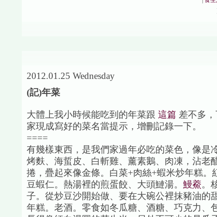
|
食生
2012.01.25 Wednesday
(記)年菜
大體上我小時候能吃到的年菜跟
這篇
差不多，
家現成寫好的菜名當提示，增刪記錄一下。
====
有幾樣東西，是我們家過年必吃的菜色，像是
烤麩、海蜇皮、白斬雞、薰素鵝、肉凍，沾老
捲，疊起來像金條。白菜+肉絲+蝦米炒年糕。
豆蝦仁。熱湯裡的煎蛋餃、大頭鰱湯。
鰻鯗
。
子。從炒豆沙開始做、要在大碗公裡抹豬油的
年糕。老酒。零食如冬瓜糖、酒糖、巧克力、