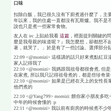
口味
扣除白飯，我已很久沒有下廚煮過什麼了，主
年以來，我的住處一直都沒有瓦斯爐。我不是
說也只是煮一些家常食物。
友人在 irc 上貼給我看
這篇
，裡面提到關鍵的問
麼是我母親的味道呢？』我怎麼想，卻都想不
著，就哭了。」於是有了一些討論。選擇部分
22:09 <@momizi> 這樣講的話只好來煮點
家人記得我了
22:10 <@momizi> 我媽跟我祖母都很會煮, 
在家煮, 所以我只記得祖母煮的，都是些珍奇
22:10 <@momizi> 如果是已經在天上的女性長
他們煮的
22:10 <@Yang799> momizi: 餵你家小朋
中年的時候會懂的 :p
22:11 <@momizi> 我以前有廚房的時候煮不少