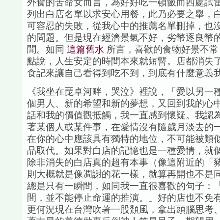
外食的苦命女而言，為好好吃一頓飯而四處試
列出白店名單以求安心用餐，此乃必要之舉，
可容忍的失敗，從我心中的推薦名單刪掉，也
的問題。但是現在經濟景氣不好，劣幣逐良幣
聞。如同
這篇舊水
所言，喜歡的食物好景不常
點說，人生安定的時間本來就短暫。店都消失
食記來讓自己看得到吃不到，到底有什麼意義
《我坐在琵卓河畔，哭泣》裡說，「愛以另一
個男人、新的希望和新的夢想，又回到我的心
話和我的價值觀抵觸，我一直感到懷疑。我認
著某個人或某件事，在愛情沒有隨歲月淡去的
在你的心中應該具有獨特的地位，不可能被類
品取代。如果對白店的記憶也是一種愛情，就
除非消失的白店真的超有本事（像這附近的「
則大概就是像凋謝的花一樣，就算再開也不是
總是只有一瞬間，如同我一直很喜歡的句子：
間，並不能停止命運的推演。」好的店也不免
更何況現在台灣吹著一股頹風，拿出頭腦思考