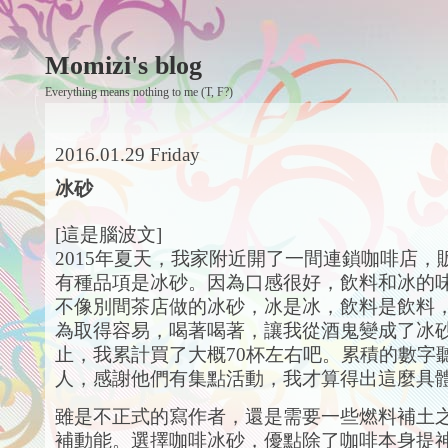
Momizi's blog
Everything means nothing to me (T, F?)
2016.01.29 Friday
冰砂
[這是腦波文]
2015年夏天，我家附近開了一間連鎖咖啡店，
有種品項是冰砂。因為口感很好，飲料和冰的
不像別間茶店做的冰砂，冰是冰，飲料是飲料
為取得容易，喝著喝著，讓我從酒鬼變成了冰
止，我累計買了大概70杯左右吧。累積的數字
人，感謝他們有集點活動，我才算得出這麼具
雖是不正式的寫作者，還是需要一些燃料補土
補動能。選擇咖啡冰砂，優點除了咖啡本身提