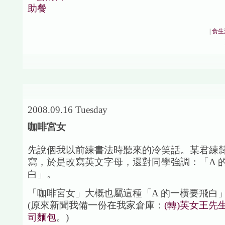
|
食生
2008.09.16 Tuesday
咖啡宮女
先說個我以前練書法時聽來的冷笑話。某君練
寫，於是改寫英文字母，還對同學強調：「A 
白」。
「咖啡宮女」大概也屬這種「A 的一横要飛白
(原來新聞我備一份在我家倉庫：
(轉)英女王先
司麵包
。)