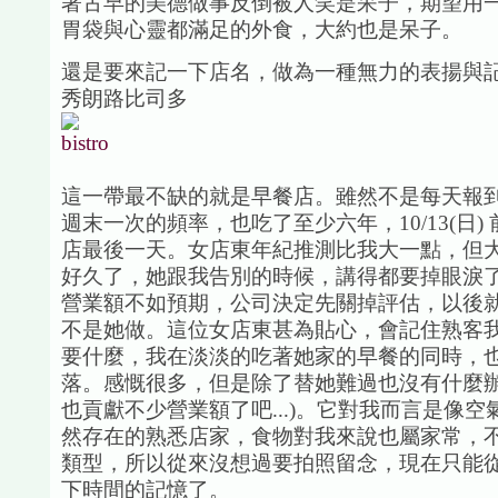
著古早的美德做事反倒被人笑是呆子，期望用
胃袋與心靈都滿足的外食，大約也是呆子。
還是要來記一下店名，做為一種無力的表揚與
秀朗路比司多
這一帶最不缺的就是早餐店。雖然不是每天報
週末一次的頻率，也吃了至少六年，10/13(日)
店最後一天。女店東年紀推測比我大一點，但
好久了，她跟我告別的時候，講得都要掉眼淚
營業額不如預期，公司決定先關掉評估，以後
不是她做。這位女店東甚為貼心，會記住熟客
要什麼，我在淡淡的吃著她家的早餐的同時，
落。感慨很多，但是除了替她難過也沒有什麼辦
也貢獻不少營業額了吧...)。它對我而言是像
然存在的熟悉店家，食物對我來說也屬家常，
類型，所以從來沒想過要拍照留念，現在只能
下時間的記憶了。