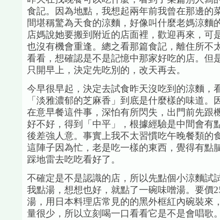
食記。因為地點，我想起兩年前我曾在那邊的
間堪稱驚為天食的涼麵，好像叫什麼老媽涼麵
店媽說她要搬到附近的店面裡，歡迎再來，可
也沒有機會重逢。總之看那篇食記，離住所不
看看，想確認是不是記憶中那家好吃的店。但
只開早上，決定先吃別的，改天再去。
今早很早起，決定去試食昨天沒吃到的涼麵，
「淡雅濃郁的芝麻香」到底是什麼樣的味道。因
在意早餐這件事，深怕有所閃失，出門前先跟
好不好，得到「中平」，根據經驗是中間會有
後差強人意。事實上我不太習慣吃午晚餐類的
這陣子因為忙，老是吃一樣的東西，覺得有點
踩地雷去吃吃看好了。
不確定是不是認識的店，所以先點個小涼麵試
我點湯，想想也好，就點了一碗味噌湯。要價2
湯，用日本料理店常見的的黑外框紅內碗裝來
量很少，所以立刻喝一口看看它是不是會唱歌