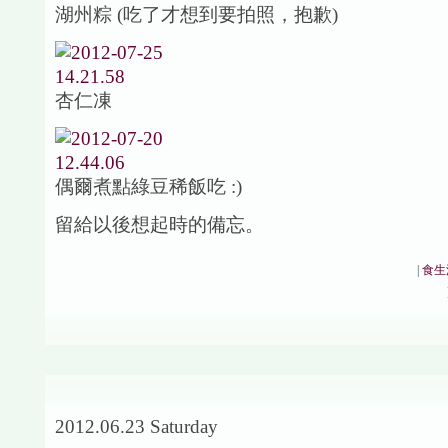
湖州粽 (吃了才想到要拍照，抱歉)
杏仁凍
偶爾煮點綠豆稀飯吃 :)
留給以後想起時的備忘。
|
食生
2012.06.23 Saturday