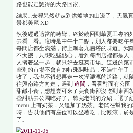
路也能走認得的大路回家。
結果...去程果然就走到烘爐地的山邊了，天氣
景都美麗 XD
然後經過適當的轉彎，終於繞回到華夏工專的
去看一看。這時是中午十二點，別人都要吃午
每間店都坐滿滿，街上飄著九層塔的味道。我
不太餓，只想吃些點心，看到每間店裡都是人
人擠著坐一起，就只好去逛菜市場。這邊的菜
些別的市場不會有的特殊調味品，不過中午了
收了，我也不很想再走一次溼漉漉的道路，就
往興南路方向走，遇到
這間
，看看對面有公園
甜鹹小食，想想豈可來了美食街卻沒吃到東西
些甜點去公園吃好了。聽完老闆的介紹，選了
menu 上有奶茶，又追加了奶茶。老闆在幫我
時，告以他們有座位可以坐著吃，比較涼，於
了。