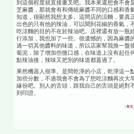
到這個程度就直接畫叉吧。我本來還想會不會
芝麻醬，那就會有和傳統麻醬不同的口感和香
知道，很顯然我想太多。這間店的涼麵，要真
出色的只有他的辣油，可以聞到花椒的香氣，
吃涼麵的目的不在於辣油吧。店裡還有放一瓶
行添加，我也加了一些。很遺憾的，因為麻醬
過一切其他醬料的味道，所以店家幫我換一盤
蔔泥，除了增加些微口感，在味道上沒有起任
點辣油後，辣味又把別的味道都蓋過了。
果然機器人很準。是間乾淨的小店，乾淨這一
加些分數，不過我會不會為了想吃涼麵再次大早跑
緣份吧。別人的舌頭，跟我自己的舌頭是絕對
到印證。
|
食生