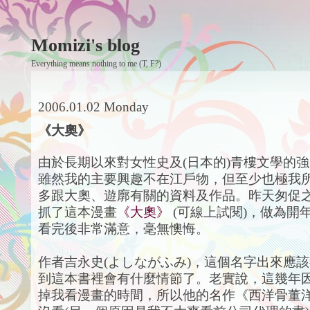
Momizi's blog
Everything means nothing to me (T, F?)
2006.01.02 Monday
《大奧》
由於長期以來對女性史及(日本的)青樓文學的
雖然我的主要興趣不在江戶物，但至少也極我
多跟大奧、遊廓有關的資料及作品。昨天匆促
抓了這本漫畫
《大奧》
(可線上試閱)，做為開
看完後非常滿意，毫無懊悔。
作者吉永史(よしながふみ)，這個名字出來應
到這本書裡會有什麼情節了。老實說，這幾年
掉我看漫畫的時間，所以他的名作《西洋骨董