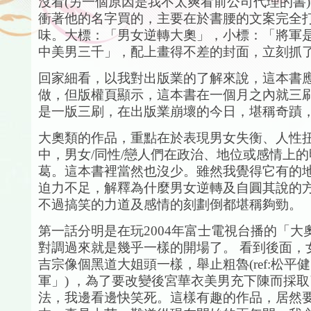
沒看(另一個原因是我不太爽看前公司代理的書
衝著他的名字買的，主要在於書腰的文案完全
味。大標：「男女逆轉大奧」，小標：「將軍
中美男三千」，配上畫得不差的封面，立刻抓
回家細看，以我對出版業的了解來說，這本書
做，但版權頁顯示，這本書在一個月之內就三
是一版三刷，在出版業崩壞的今日，堪稱奇蹟
大奧類的作品，重點在於表現男女失衡、人性
中，男女/同性/戀人們在政治、地位或感情上
葛。這本書裡當然也沒少。雖然我覺得它有的
迫力不足，解釋為什麼男女逆轉及自圓其說的
不過搞笑的力道及感情的刻劃倒都堪稱夠勁。
第一話分明是在玩2004年富士電視台播的「大
對調過來就是幾乎一樣的開場了。 看到後面，
吉宗像個黑道大姐頭一樣，舉止粗魯(ref:松平
軍」) ，為了要改變後宮華衣美男充下陳而採
法，我邊看邊快笑死。這樣有趣的作品，居然