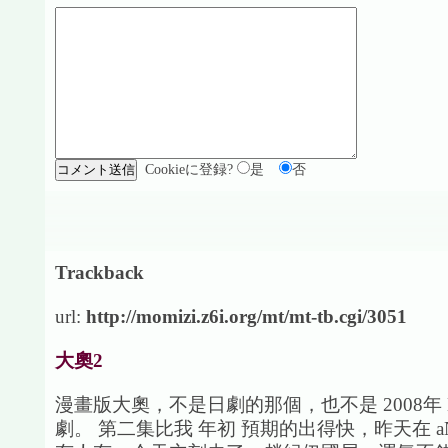
Cookieに登録?
是
否
Trackback
url:
http://momizi.z6i.org/mt/mt-tb.cgi/3051
大奧2
漫畫版大奧，不是日劇的那個，也不是 2008年 
劇。 第二集比我 年初 預期的出得快，昨天在 aNo