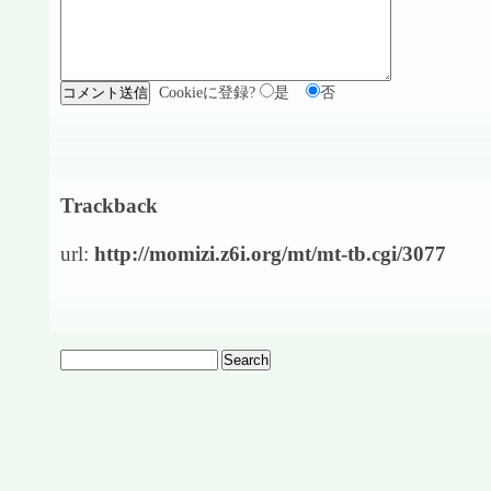
Cookieに登録?
是
否
Trackback
url:
http://momizi.z6i.org/mt/mt-tb.cgi/3077