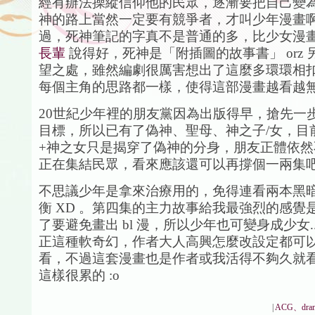
經有辦法操縱信仰他的民眾，逐漸要把自己變
神的路上當然一定要有競爭者，才叫少年漫畫啊啊
過，死神筆記的字真不是普通的多，比少女漫
長輩
說得好，死神是「附插圖的故事書」 orz
望之處，雖然編劇很厲害想出了這麼多環環相
每個主角的思路都一樣，使得這部漫畫越看越無趣.
20世紀少年裡的朋友黨因為出版得早，搶先一
目標，所以已有了偽神、聖母、神之子/女，目
+神之女只是揭穿了偽神的分身，朋友正體依然不
正在集結民眾，看來應該還可以再撐個一兩集
不思議少年是拿來治療用的，免得連看兩本黑
衡 XD 。第四集的主力故事給我最強烈的感覺
了要避免畫出 bl 漫，所以少年也可變身成少女...
正這種軟奇幻，作者大人高興怎麼改設定都可以 
看，不過這套漫畫也是作者或我活得不夠久就
這樣很累的 :o
|
ACG、dra