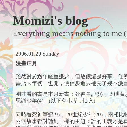
Momizi's blog
Everything means nothing to me (
2006.01.29 Sunday
漫畫正月
雖然對於過年嚴重嫌惡，但放假還是好事。住
書店大年初一也開，便信步進去補完了幾本漫
剛才看的書是本月新書：死神筆記(9) 、20世紀少
思議少年(4)。(以下有小湼，慎入)
同時看死神筆記(9) 、20世紀少年(20)，兩相
兩個故事都討論到一樣的主題：誰的正義才是