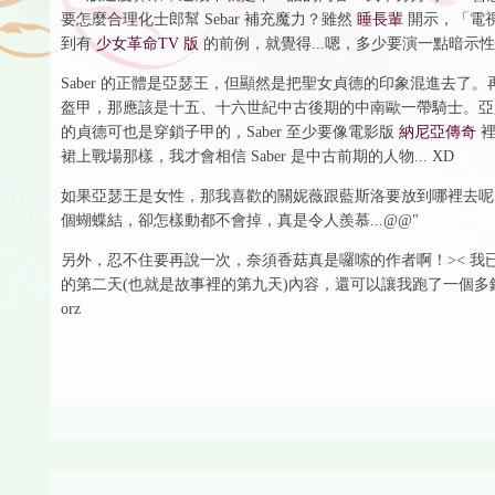
要怎麼合理化士郎幫 Sebar 補充魔力？雖然
睡長輩
開示，「電視是
到有
少女革命TV 版
的前例，就覺得...嗯，多少要演一點暗示性
Saber 的正體是亞瑟王，但顯然是把聖女貞德的印象混進去了。再按照
盔甲，那應該是十五、十六世紀中古後期的中南歐一帶騎士。亞
的貞德可也是穿鎖子甲的，Saber 至少要像電影版
納尼亞傳奇
裡
裙上戰場那樣，我才會相信 Saber 是中古前期的人物... XD
如果亞瑟王是女性，那我喜歡的關妮薇跟藍斯洛要放到哪裡去呢？而
個蝴蝶結，卻怎樣動都不會掉，真是令人羨慕...@@"
另外，忍不住要再說一次，奈須香菇真是囉嗦的作者啊！>< 
的第二天(也就是故事裡的第九天)內容，還可以讓我跑了一個多
orz