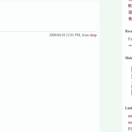
Rec
2006/04/18 12:01 PM, from
slzzp
F
Mob
Lin
mo
mo
Fl