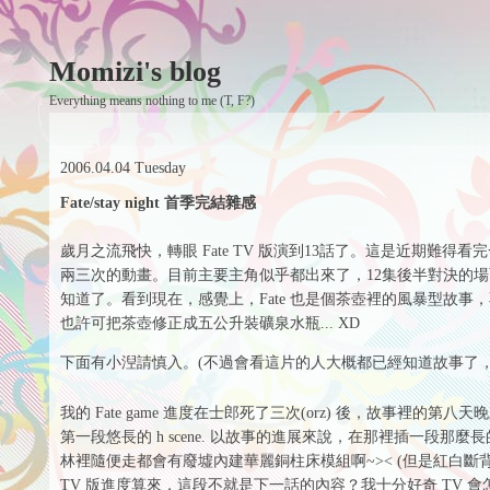
Momizi's blog
Everything means nothing to me (T, F?)
2006.04.04 Tuesday
Fate/stay night 首季完結雜感
歲月之流飛快，轉眼 Fate TV 版演到13話了。這是近期難
兩三次的動畫。目前主要主角似乎都出來了，12集後半對決的場面超
知道了。看到現在，感覺上，Fate 也是個茶壺裡的風暴型故
也許可把茶壺修正成五公升裝礦泉水瓶... XD
下面有小湼請慎入。(不過會看這片的人大概都已經知道故事了，像
我的 Fate game 進度在士郎死了三次(orz) 後，故事裡的第
第一段悠長的 h scene. 以故事的進展來說，在那裡插一段那麼長
林裡隨便走都會有廢墟內建華麗銅柱床模組啊~>< (但是紅白斷背
TV 版進度算來，這段不就是下一話的內容？我十分好奇 TV