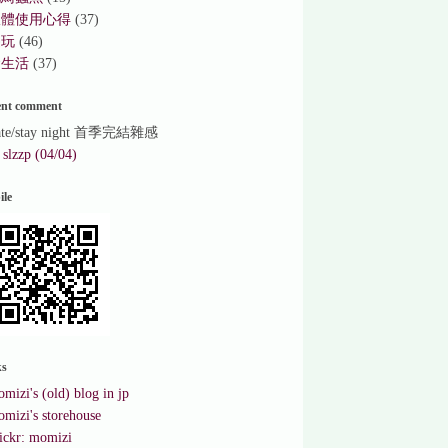
軟體使用心得
(37)
遊玩
(46)
食生活
(37)
ent comment
ate/stay night 首季完結雜感
⇒
slzzp (04/04)
ile
ks
mizi's (old) blog in jp
mizi's storehouse
ickr: momizi