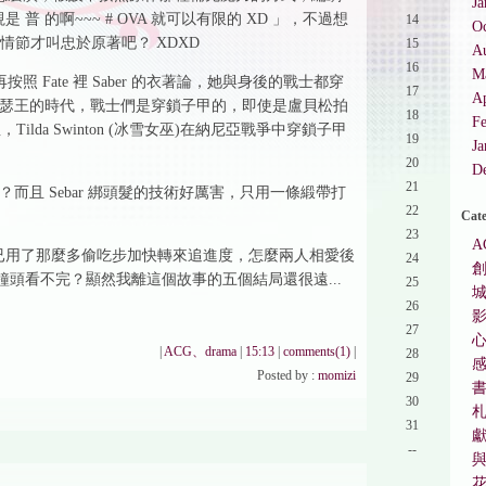
Ja
 普 的啊~~~ # OVA 就可以有限的 XD 」，不過想
14
O
情節才叫忠於原著吧？ XDXD
15
A
16
M
 Fate 裡 Saber 的衣著論，她與身後的戰士都穿
17
Ap
瑟王的時代，戰士們是穿鎖子甲的，即使是盧貝松拍
18
F
，Tilda Swinton (冰雪女巫)在納尼亞戰爭中穿鎖子甲
19
Ja
20
D
21
且 Sebar 綁頭髮的技術好厲害，只用一條緞帶打
22
Cate
23
A
我已用了那麼多偷吃步加快轉來追進度，怎麼兩人相愛後
24
鐘頭看不完？顯然我離這個故事的五個結局還很遠...
25
26
27
|
ACG、drama
|
15:13
|
comments(1)
|
28
Posted by :
momizi
29
30
31
--