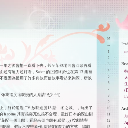
07
Prof
--
1
m
2
New 
3
得看完一集之後會想一直看下去，甚至某些場面會回頭再看
4
有迫力超好看，Saber 的正體終於也在第 13 集裡
5
天
事，不過因為援用了許多典故而使故事看起來夠深，所以
6
7
(
我進度這麼慢的人應該很少 ^^|)
8
Fa
9
八天晚上，終於追過 TV 放映進度13 話「冬之城」，玩出了
10
Arch
的 h scene 其實很突兀也很不合理，最好日本的深山樹
11
J
花配一個士郎，看起來倒也頗有感覺 :p) 按劇情與
12
Ap
 會怎麼演，假設不按照原作那種補充魔力的方式，編劇
13