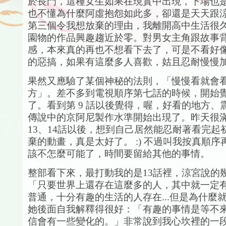
於長門，這種女生如果在現實中出現，下場也
也不懂為什麼阿虛抱怨如此多，卻還是天天跟
第三個令我想放棄的理由，我離開高中生活很
園物的作品興趣趨近於零。對男女主角跟故事
感，本來真的再也不想看下去了，可是不看好
的惡搞，如果有這麼多人喜歡，姑且忍耐慢慢加減
果然又應驗了某個神秘的法則，「慢慢看就會
方」。差不多到電視順序第七話的時候，開始
了。看到第 9 話以後覺得，喔，好看的地方、
傳說中的京阿尼製作水準開始出現了。昨天很
13、14話以後，想到自己居然能忍耐著看完起
棄的動畫，真是太好了。 :) 不過叫我按真順
該不怎麼可能了，時間要留給其他的事情。
整部看下來，最打動我的是13話裡，涼宮說的
「只要世界上還存在這麼多的人，其中就一定
普通，十分有趣的生活的人存在...但是為什麼
她後面自我解釋得很好：「有趣的事情是等不來的
信會有一些變化的。」非常說到我心坎裡的一