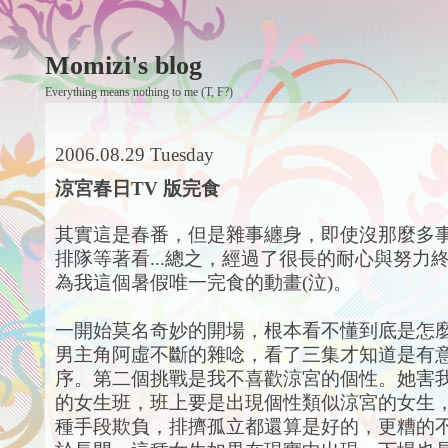
Momizi's blog
Everything means nothing to me (T, F?)
2006.08.29 Tuesday
涼宮春日TV 版完食
其實這是春番，但是雜事纏身，即使沒那麼多
排隊等著看...總之，經過了很長的耐心與努力
為我這個暑假唯一完食的動畫(泣)。
一開始莫名奇妙的開場，根本看不懂到底是怎
男主角阿虛不斷的雜唸，看了三集才知道是有
序。第二個挑戰是我不喜歡涼宮的個性。她害
的女生班，班上要是出現個性類似涼宮的女生
種手段欺負，排擠孤立都還算是好的，更糟的