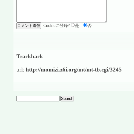
Cookieに登録?
是
否
Trackback
url:
http://momizi.z6i.org/mt/mt-tb.cgi/3245