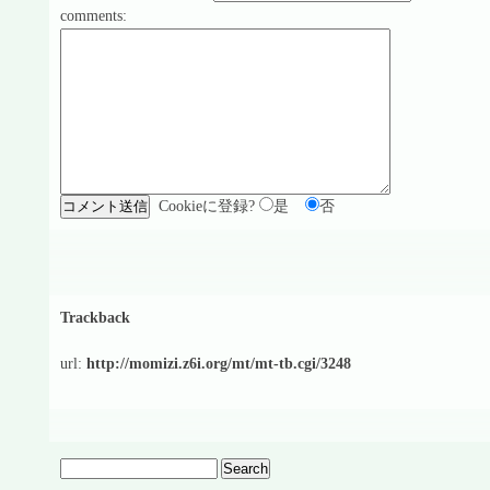
comments:
Cookieに登録?
是
否
Trackback
url:
http://momizi.z6i.org/mt/mt-tb.cgi/3248