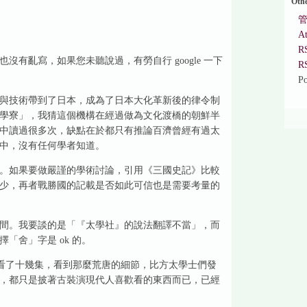
Oth
A
R
有亂寫，如果您未聽說過，有勞自行 google 一下
R
P
與技術帶到了日本，成為了日本大化革新後的律令制
學寮」，我猜這個機構在經過做為文化渡橋的朝鮮半
中讀過很多次，缺點在於都只有推論百濟曾經有過太
中，沒有任何學者知道。
。如果要做嚴謹的學術討論，引用《三國史記》比較
少，再者戰勝國的記載是否如此可信也是需要考量的
間。我要談的是「『太學社』的說法翻譯不當」，而
擇「舍」字是 ok 的。
來再看了十幾集，看到那麼荒唐的細節，比方太學士們發
，都只是披著古裝演現代人喜歡看的東西而已，已經