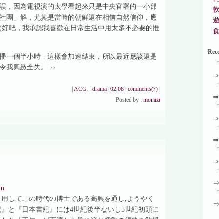
誤，因為電視演的太學看起來只是中央官署的一小部
社團」解，尤其是當時的朝鮮還在相信自然信仰，應
(好吧，我承認我喜歡在日常生活中用太多不必要的推
Rec
都播一個半小時，這樣會加速結束，所以最近應該還是
我興緻全失。 :o
|
ACG、drama
|
02:08
|
comments(7)
|
Posted by :
momizi
tm
引用してこの時代の博士である高興を通し,ようやく
』と『日本書紀』には4世紀後半ないし5世紀初頭に