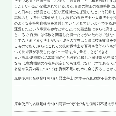
博士である「阿紙吉師」,つまり「阿直岐」と「和邇吉師」す
したという話が記載されている.また,百濟の聖王の在位時期に
ころ日本には幾度となく渡り五經博士を派遣したという記錄も
高興のもつ博士の稱號が,もしも後代の五經博士や太學博士を指
のような高等敎育機關を運營していたと見ていいようである.
運營したという事實を參考とすると,その蓋然性はさらに高まる
ところで,百濟には儒敎と關聯した博士だけがいたわけではない
してのさまざまな博士がいた.彼らの存在は百濟に技術敎育を
るものであり,さらにこれらの技術職博士が百濟16官等のうち
いて技術職が享受した地位の一端を推し量ることができる.
また熊津·泗搱時代の22部司のうち外官に屬した司徒部が,中
ならば,敎育機關の存在を想定しても無理はないはずである.た
名稱や敎育內容については,資料不足のために全く探ることがで
原劇使用的名稱是태학사(可譯太學士?太學寺?),但絕對不是太學
原劇使用的名稱是태학사(사可譯士?寺?社?舍?),但絕對不是太學