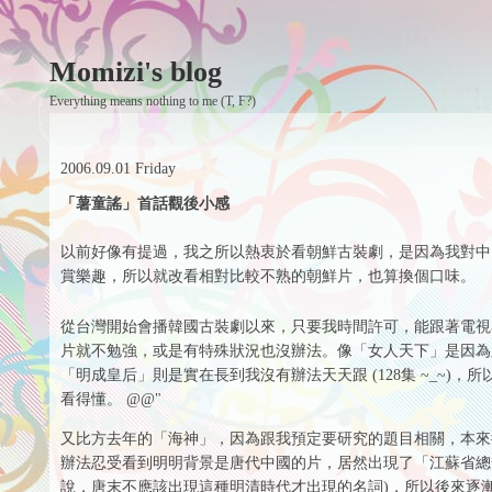
Momizi's blog
Everything means nothing to me (T, F?)
2006.09.01 Friday
「薯童謠」首話觀後小感
以前好像有提過，我之所以熱衷於看朝鮮古裝劇，是因為我對中
賞樂趣，所以就改看相對比較不熟的朝鮮片，也算換個口味。
從台灣開始會播韓國古裝劇以來，只要我時間許可，能跟著電視
片就不勉強，或是有特殊狀況也沒辦法。像「女人天下」是因為
「明成皇后」則是實在長到我沒有辦法天天跟 (128集 ~_~)
看得懂。 @@"
又比方去年的「海神」，因為跟我預定要研究的題目相關，本來
辦法忍受看到明明背景是唐代中國的片，居然出現了「江蘇省總
說，唐末不應該出現這種明清時代才出現的名詞)，所以後來逐