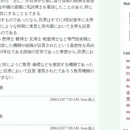
なわち「王仁」が百濟から倭に渡り儒敎の經典を敎授
Mob
は中國の梁國に毛詩博士を要請したことがあり,同じ
目にすることもできる.
すものであったなら,百濟はすでに4世紀後半に太學
同じような時期に東晋と高句麗において太學を設置·
のである.
.歷博士·醫博士·瓦博士·帞盤博士など專門技術職と
擔當した機關や組織が設置されたという蓋然性を高め
第9等位である固德の官等であった事實から,百濟にお
Lin
mo
國と同じように敎育·儀禮などを擔當する機關であった
mo
だ,百濟において設置·運營されたであろう敎育機關の
Fl
きない.
de
#o
寮.
2006/12/07 7:03 AM, from 路人
#b
mo
寮.
mo
2006/12/07 7:09 AM, from 路人