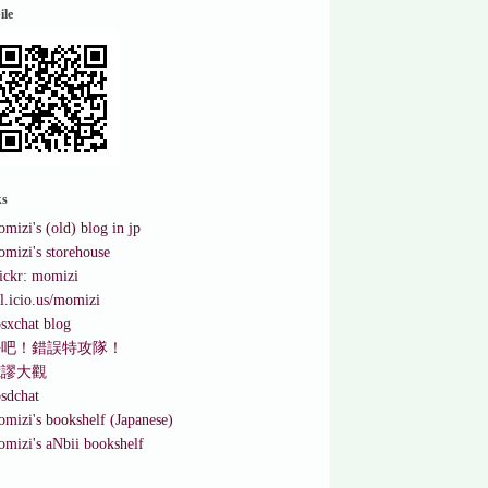
ile
ks
mizi's (old) blog in jp
mizi's storehouse
ickr: momizi
l.icio.us/momizi
sxchat blog
去吧！錯誤特攻隊！
荒謬大觀
sdchat
mizi's bookshelf (Japanese)
mizi's aNbii bookshelf