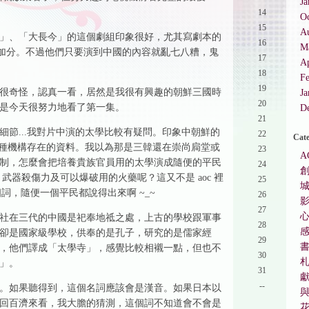
Ja
14
O
15
A
」、「大長今」的這個劇組印象很好，尤其寫劇本的
16
M
外加分。不過他們只要演到中國的內容就亂七八糟，鬼
17
Ap
18
F
19
很奇怪，認真一看，居然是我很有興趣的朝鮮三國時
Ja
20
是今天很努力地看了第一集。
D
21
節...我對片中演的太學比較有疑問。印象中朝鮮的
22
Cate
這種機構存在的資料。我以為那是三韓還在崇尚扃堂或
23
A
制，怎麼會把培養貴族官員用的太學演成隨便的平民
24
武器殺傷力及可以爆破用的火藥呢？這又不是 aoc 裡
25
詞，隨便一個平民都說得出來啊 ~_~
26
27
社在三代的中國是祀奉地祗之處，上古的學校跟軍事
28
卻是國家級學校，供奉的是孔子，研究的是儒家經
29
，他們譯成「太學寺」，感覺比較相襯一點，但也不
30
」。
31
--
。如果聽得到，這個名詞應該會是漢音。如果日本以
回百濟來看，我大膽的猜測，這個詞不知道會不會是