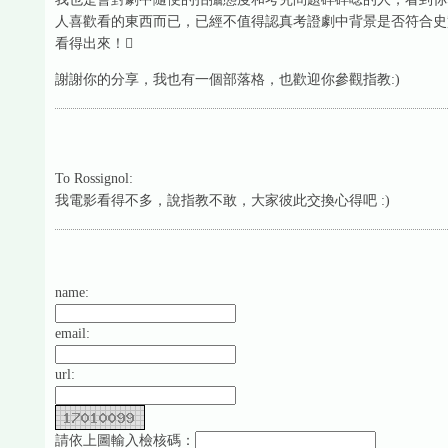
人喜歡看的東西而已，已經不值得認真考證劇中背景是否符合史
看得出來！
謝謝你的分享，我也有一個部落格，也歡迎你參觀指教:)
To Rossignol:
我電影看得不多，說指教不敢，大家彼此交換心得吧 :)
name:
email:
url:
請依上圖輸入檢核碼：