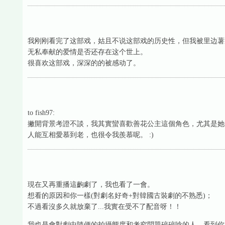
我刚刚看完了这部戏，姑且不说这部戏的历史性，但我被里边薯
无私奉献的爱情是否还存在这个世上。
很喜欢这部戏，深深的的被感动了。
to fish97:
撇開背景考證不談，我其實蠻喜歡善花公主這個角色，尤其是她
人能互相愛慕到老，也很令我羨慕呢。 :)
現在又再重播這齣劇了，我也看了一會。
想看的原因和你一樣(對劇名好奇+對韓國古裝劇的不熟悉)；
不過看沒多久就放棄了...我實在受不了配音呀！！
我也是會對劇中隨便的拍攝態度和考究問題碎碎唸的人，看到你