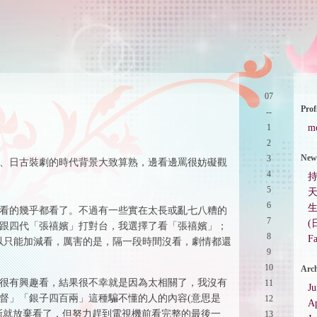
07
Prof
--
1
m
2
New 
3
、日古裝劇的時代背景大致算熟，邊看邊罵很妨礙觀
4
5
天
6
看的幾乎都看了。不過有一些實在太長或亂七八糟的
7
(
跟四代「張禧嬪」打對台，我選擇了看「張禧嬪」；
8
Fa
，所以只能加減看，厲害的是，隔一段時間沒看，劇情都還
9
10
Arch
很有興趣看，結果很不幸就是因為太相關了，我沒有
11
J
督」「銀子四百兩」這種騙不懂的人的內容(意思是
12
Ap
漸就放棄看了，但努力趕到電視機前看完整的最後一
13