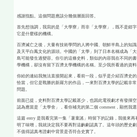
感謝指點。這個問題應該分幾個層面回答。
首先想強調，我寫的是「大學寮」而非「太學寮」，既不是錯字也沒
它是什麼樣的機構。
百濟滅亡之後，大量有技術學問的人將中國、朝鮮半島上的知識
及天平白鳳文化的源頭。中國的「太學」到了日本名稱成為「大
島可能發生過變容。你引的這條史料，類似的內容我在不同的書
學機構，卻沒有留下百濟太學機構的名稱。至少我所看過的資料
你給的連結我無法直接開起來，看前一段，似乎是介紹百濟史的
恰當，但它是戰勝的新羅方的作品，一來對百濟太學的記載非常
問題。
前面已提，史料對百濟太學記載甚少，也因此電視劇才有發揮空
認為應當是「太學舍」，看你補充的第二個 comment，顯然我選
這篇 entry 是我看完第一集「薯童謠」時留下的記錄，我後
明了味噌，我就決定我不要再對這齣劇認真了。這年頭的歷史劇
不值得認真考證劇中背景是否符合史實了。