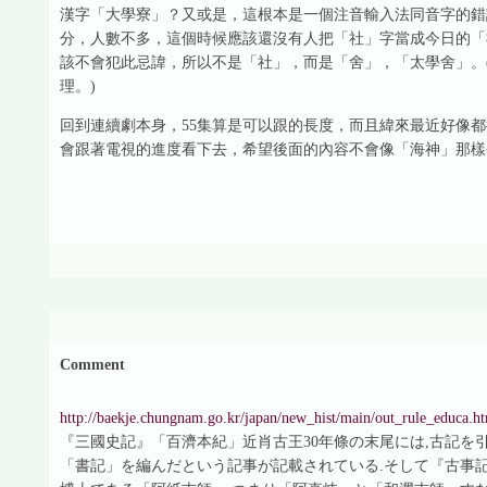
漢字「大學寮」？又或是，這根本是一個注音輸入法同音字的錯
分，人數不多，這個時候應該還沒有人把「社」字當成今日的「
該不會犯此忌諱，所以不是「社」，而是「舍」，「太學舍」。
理。)
回到連續劇本身，55集算是可以跟的長度，而且緯來最近好像
會跟著電視的進度看下去，希望後面的內容不會像「海神」那樣令
Comment
http://baekje.chungnam.go.kr/japan/new_hist/main/out_rule_educa.h
『三國史記』「百濟本紀」近肖古王30年條の末尾には,古記を
「書記」を編んだという記事が記載されている.そして『古事記