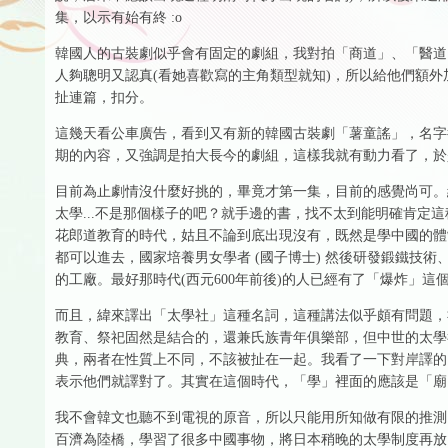
集，以示有始有終 :o
韓國人的古裝劇似乎會有固定的劇組，我對拍「商道」、「醫道
人夠聰明又認真(看她喜歡寫的主角類型就知)，所以給他們額
扯連篇，扣分。
這幾天看公車廣告，看到又有新的韓國古裝劇「薯童謠」，名字
期的內容，又強調是拍大長今的劇組，這樣我就有動力看了，於
目前為止劇情沒什麼好挑的，畢竟才第一集，目前的感覺尚可。細
太學...不是那個樣子的吧？就手邊的書，找不太到能明確肯定
花郎道教育的時代，姑且不論到底出現沒有，既然是學中國的體
都可以進去，國家培養男女學者 (國子博士) 然後研發鍛鐵技術、
的工廠。最好那時代(西元600年前後)的人已經有了「爆炸」這個
而且，緯來譯出「太學社」這種名詞，這種講法似乎頗有問題，
教育、祭祀固然是結合的，還兼氏族青年俱樂部，但中世的太學
典，兩者在性質上不同，不該被扯在一起。我看了一下對岸譯的
表示他們就譯對了。其實在這個時代，「學」裡面的應該是「廟
我不會韓文也聽不到電視的原音，所以只能用所知做有限的推測
百濟為陸橋，學習了很多中國事物，將日本稍晚的太學制度再放