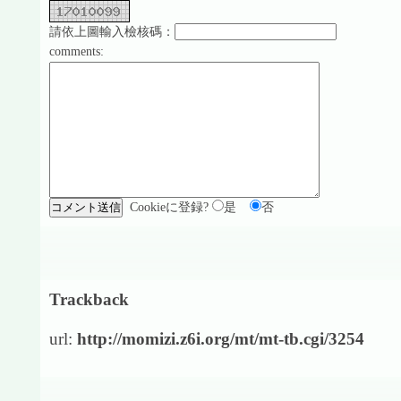
請依上圖輸入檢核碼：
comments:
Cookieに登録?
是
否
Trackback
url:
http://momizi.z6i.org/mt/mt-tb.cgi/3254