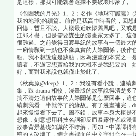
是這樣，那我可能就會選擇不要破壞印象了。
《包圍我的月光》1、2：名作《地球守護靈》
我的地球)的續篇。前作是我高中時看的，回想
回憶，暫且不談。大概最近吹懷舊風吧，又或
江郎才盡，但是需要謀生的漫畫家太多了。這
很難過。之前覺得日渡早紀的故事有一個最大
一廂情願到一點也不像真實的人際關係，後作
點。我不想說這是缺點，因為漫畫的本質之一
讀者，不過它想賣給我的大概不是我想要的。
好，而對我來說也就僅止於此了。
《秋葉原@deep》1、2：我沒有看小說，連續
集，跟 drama 相較，漫畫版的故事說得清楚
搞不清楚這個故事的人際關係是怎麼回事，這
續劇我看一半就停了的緣故。有了漫畫補完，dra
起來慢慢看下去了。圖不錯，故事本身大概是
想像，刻意想用科技名詞卻反而暴露作者或漫
故事背景基礎知識的不瞭解，再加上中譯譯得
稿的人改壞了，總之書裡面的中文字組合在一