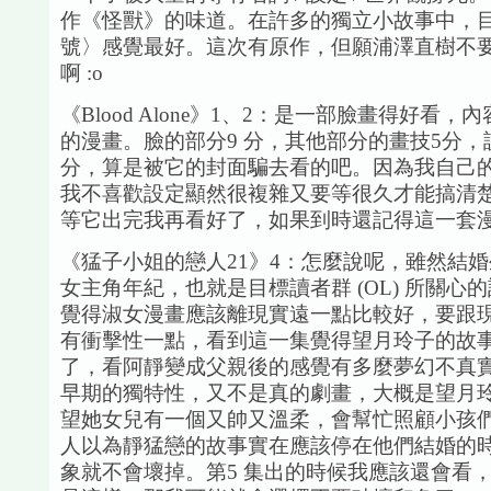
作《怪獸》的味道。在許多的獨立小故事中，
號〉感覺最好。這次有原作，但願浦澤直樹不
啊 :o
《Blood Alone》1、2：是一部臉畫得好看
的漫畫。臉的部分9 分，其他部分的畫技5分，說
分，算是被它的封面騙去看的吧。因為我自己
我不喜歡設定顯然很複雜又要等很久才能搞清
等它出完我再看好了，如果到時還記得這一套漫畫
《猛子小姐的戀人21》4：怎麼說呢，雖然結
女主角年紀，也就是目標讀者群 (OL) 所關心
覺得淑女漫畫應該離現實遠一點比較好，要跟
有衝擊性一點，看到這一集覺得望月玲子的故
了，看阿靜變成父親後的感覺有多麼夢幻不真
早期的獨特性，又不是真的劇畫，大概是望月
望她女兒有一個又帥又溫柔，會幫忙照顧小孩
人以為靜猛戀的故事實在應該停在他們結婚的
象就不會壞掉。第5 集出的時候我應該還會看