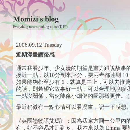
Momizi's blog
Everything means nothing to me (T, F?)
2006.09.12 Tuesday
近期漫畫讀後感
通常我看少年、少女漫的期望是畫力跟說故事
接近一點，以10分制來評分，要兩者都達到 10
如果能夠都至少有 6，就算是中上，可以去推
的話，則希望它故事好一點，可以合理地說服
一點沒關係，當然能像小畑健的圖那樣更佳。:)
最近稍微有一點心情可以看漫畫，記一下感想
《英國戀物語艾瑪》：因為我家方圓一公里內
有，好不容易才追到 6 。我本來以為 Emma 