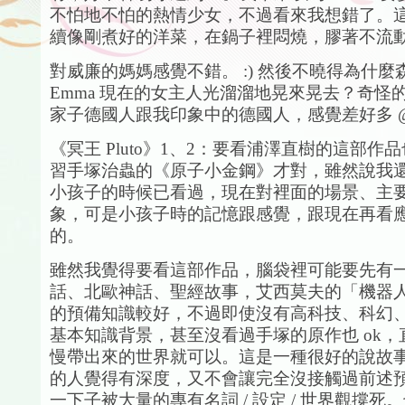
不怕地不怕的熱情少女，不過看來我想錯了。
續像剛煮好的洋菜，在鍋子裡悶燒，膠著不流動...
對威廉的媽媽感覺不錯。 :) 然後不曉得為什麼
Emma 現在的女主人光溜溜地晃來晃去？奇怪的 se
家子德國人跟我印象中的德國人，感覺差好多 
《冥王 Pluto》1、2：要看浦澤直樹的這部作
習手塚治蟲的《原子小金鋼》才對，雖然說我
小孩子的時候已看過，現在對裡面的場景、主
象，可是小孩子時的記憶跟感覺，跟現在再看
的。
雖然我覺得要看這部作品，腦袋裡可能要先有
話、北歐神話、聖經故事，艾西莫夫的「機器
的預備知識較好，不過即使沒有高科技、科幻
基本知識背景，甚至沒看過手塚的原作也 ok，
慢帶出來的世界就可以。這是一種很好的說故
的人覺得有深度，又不會讓完全沒接觸過前述
一下子被大量的專有名詞 / 設定 / 世界觀撐死