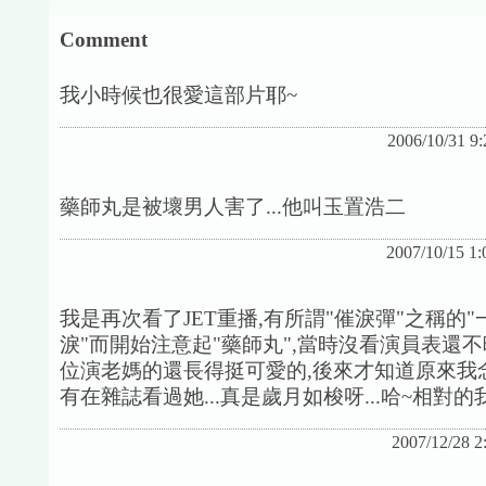
Comment
我小時候也很愛這部片耶~
2006/10/31 9
藥師丸是被壞男人害了...他叫玉置浩二
2007/10/15 1
我是再次看了JET重播,有所謂"催淚彈"之稱的
淚"而開始注意起"藥師丸",當時沒看演員表還不
位演老媽的還長得挺可愛的,後來才知道原來我
有在雜誌看過她...真是歲月如梭呀...哈~相對的
2007/12/28 