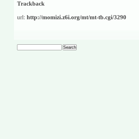
Trackback
url:
http://momizi.z6i.org/mt/mt-tb.cgi/3290