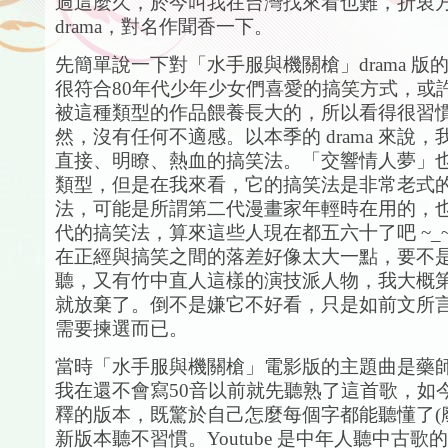
過這麼久，於今叫我在台灣找來看也難，折衷
drama，對名作聞香一下。
先簡單說一下對「水手服與機關槍」drama 版
很符合80年代少年少女們喜愛的搞笑方式，或
被這種類型的作品餵養長大的，所以看得很習
然，沒有任何不適感。以本季的 drama 來說
直接、明瞭、熱血的搞笑法。「交響情人夢」
類型，但是在我來看，它的搞笑法是非常老式
法，可能是所謂第二代漫畫家年輕時在用的，也就
代的搞笑法，算來這些人現在都五六十了吧 ~_
在正經與搞笑之間的落差好像太大一點，要不
聽，又有竹中直人這樣的演技派人物，我大概
就放棄了。倒不是嫌它不好看，只是如前文所
需要揀選而已。
當時「水手服與機關槍」電影版的主題曲是藥
我在還不會寫50音以前就先聽熟了這首歌，如
釋的版本，既驚於自己怎麼每個字都能聽懂了(
新版本聽不習慣。Youtube 是中年人聽中古歌