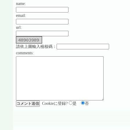
name:
email:
url:
請依上圖輸入檢核碼：
comments:
Cookieに登録?
是
否