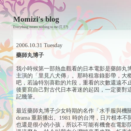
Momizi's blog
Everything means nothing to me (T, F?)
2006.10.31 Tuesday
藥師丸博子
我小時候第一部熱血觀看的日本電影是藥師丸
主演的「里見八犬傳」。那時租靠錄影帶，大
吧，若論特別喜歡的片段，重看的次數還遠不
後要寫自己對古代日本著迷的起因，一定要對
記幾筆。
最近藥師丸博子少女時期的名作「水手服與機
drama 重新播出。1981 時的台灣，日片根本
也還是很小的小孩，所以不可能有機會在電影