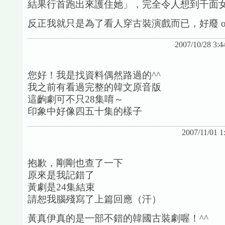
結果行首跑出來護住她」，完全令人想到千面
反正我就只是為了看人穿古裝演戲而已，好廢 or
2007/10/28 3:4
您好！我是找資料偶然路過的^^
我之前有看過完整的韓文原音版
這齣劇可不只28集唷～
印象中好像四五十集的樣子
2007/11/01 
抱歉，剛剛也查了一下
原來是我記錯了
黃劇是24集結束
請恕我腦殘寫了上篇回應（汗）
黃真伊真的是一部不錯的韓國古裝劇喔！^^