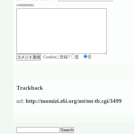
comments:
Cookieに登録?
是
否
Trackback
url:
http://momizi.z6i.org/mt/mt-tb.cgi/3499