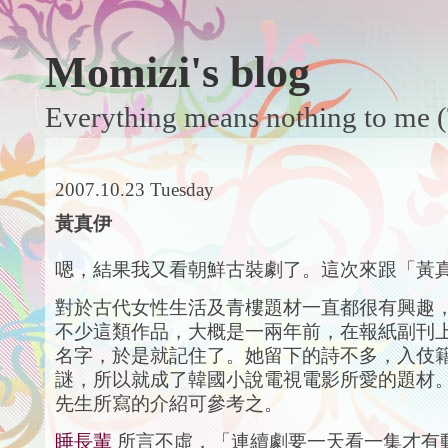
Momizi's blog
Everything means nothing to me (
2007.10.23 Tuesday
黃真伊
嗯，結果我又看朝鮮古裝劇了。這次來跟「黃
對於古代女性生活及青樓題材一直都很有興趣
不少這類作品，大概是一兩年前，在報紙副刊
名字，於是就記住了。她留下的詩不多，入伎
謎，所以就成了韓國小說電視電影所愛的題材
先生所寫的介紹可參考之。
睡長輩
所言不虛，「連續劇要一天看一集才有