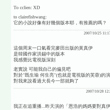
To cclien: XD
to clairefishwang:
它的小說好像有好幾個版本耶，有推薦的嗎？
2007/10/25 11:1
這個周末一口氣看完麥田出版的黃真伊
是韓國作家洪錫中的版本
我感覺比電視版深刻
老實說 可能我自己的偏見吧
對於"既生瑜 何生亮"(也就是電視版的芙蓉)的
對我來說看過大長今一部就夠了
2007/10/28 12
我正在追重播...昨天演的「恩浩的媽媽要對真