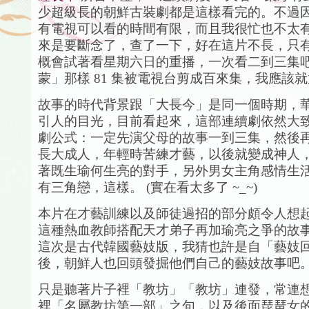
少超級長的朝鮮古裝劇都是這樣看完的。不過
有電視可以看的時間有限，而且我很忙也不太
來是要斷念了，查了一下，好在這片不長，只有 
概會試著看星期六日的重播，一次看二到三集
蒙」那樣 81 集被電視台剪成百來集，我應該就放
故事的時代背景跟「大長今」是同一個時期，
引人的目光，目前看起來，這部連續劇依然大
劇公式：一定先演父母的故事一到三集，然後
長大成人，年輕時苦練才藝，以後就變成神人
著既生瑜何生亮的對手，另外男女主角感情生
有三角戀，這樣。 (實在看太多了 ~_~)
本片在才藝訓練以及師徒過招的部分頗令人想
這種熱血教師搭配天才弟子再加瑜亮之爭的故
這次是古代韓國藝妓版，我猜也許是自「藝妓
後，朝鮮人也回頭發掘他們自己的藝妓故事吧
只是聽著片子裡「教坊」「教坊」連發，常連
裡「名屬教坊第一部」之句，以及後面琵琶女