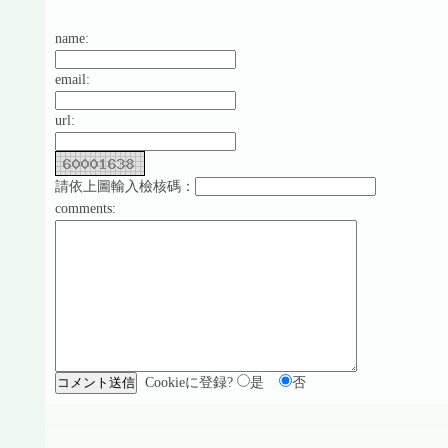
name:
email:
url:
請依上圖輸入檢核碼：
comments:
Cookieに登録?
是
否