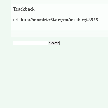
Trackback
url:
http://momizi.z6i.org/mt/mt-tb.cgi/3525