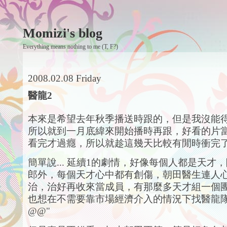
Momizi's blog
Everything means nothing to me (T, F?)
2008.02.08 Friday
醫龍2
本來是希望去年秋季播送時跟的，但是我沒能
所以就到一月底緯來開始播時再跟，好看的片
看完才過癮，所以就趁這幾天比較有閒時衝完
簡單說... 延續1的劇情，好像每個人都是天才
郎外，每個天才心中都有創傷，朝田醫生連人
治，治好再收來當成員，有那麼多天才組一個
也想在不需要靠市場經濟介入的情況下找醫龍
@@"