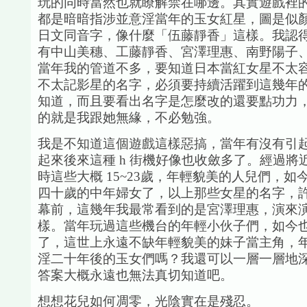
玩的同時當然也就瞭解禁在哪邊。其實遊戲裡
都是暗暗指涉並意淫當年的玉女紅星，圖是似
日文同音字，像什麼「伍藤靜香」這樣。我認
有中山美穗、工藤靜香、宮澤理惠、南野陽子
當年我的管道不多，要知道日本當紅女星不太
不太記影星的名字，必須要持續活躍到這幾年
知道，而且要看出名字是怎麼改的還要點功力
的就是我跟她無緣，不必勉強。
我是不知道這個遊戲這樣惡搞，當年有沒有引
起來後來這種 h 街機好像也收斂多了。經過將
時這些大概 15~23歲，年輕貌美的人兒們，如
四十歲的中年婦女了，以上那些女星的名字，
幕前，這幾年我最常看到的是宮澤理惠，演來
樣。當年玩過這些機台的年輕小伙子們，如今
了，這世上永遠不缺年輕貌美的妹子當主角，
淫二十年後的玉女們嗎？我還可以一層一層地
答案大概永遠也無法真切知道吧。
想想花兒如何凋零，光陰實在是殘忍。