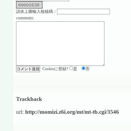
請依上圖輸入檢核碼：
comments:
Cookieに登録?
是
否
Trackback
url:
http://momizi.z6i.org/mt/mt-tb.cgi/3546