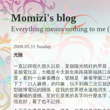
Momizi's blog
Everything means nothing to me (
2008.05.11 Sunday
光陰
一直記得很久很久以前，某個陽光晴好的早晨
某個電玩店，大概是今天新生南路羅斯福路口
置，看到一台麻雀機台，號稱是「麻雀學園三
下了「23人麻將」的印象，玩不到兩三次它就
型賭博電玩的關係，從我的世界裡永遠地消失
能彌補的遺憾。至於它原來的名字叫什麼名字
現在好，看了也不記得。