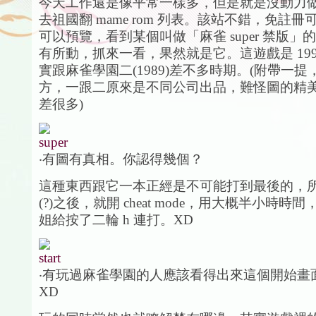
今天工作還是像平常一樣多，但是就是沒動力
去祖國翻 mame rom 列表。該站不錯，免註
可以預覽，看到某個叫做「麻雀 super 禁版」
有所動，抓來一看，果然就是它。這遊戲是 199
實跟麻雀學園二(1989)差不多時期。(附帶一
方，一跟二原來是不同公司出品，難怪圖的精
差很多)
‧有圖有真相。你認得幾個？
這種東西跟它一本正經是不可能打到最後的，所
(?)之後，就開 cheat mode，用大概半小時時間
姐給按了二輪 h 連打。XD
‧有玩過麻雀學園的人應該看得出來這個開始畫
XD