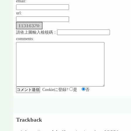
email:
url:
請依上圖輸入檢核碼：
comments:
Cookieに登録?
是
否
Trackback