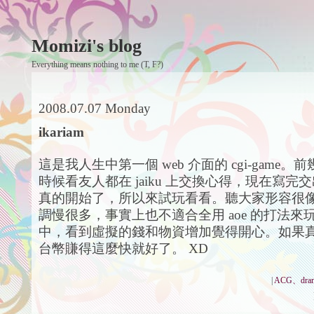
Momizi's blog
Everything means nothing to me (T, F?)
2008.07.07 Monday
ikariam
這是我人生中第一個 web 介面的 cgi-game
時候看友人都在 jaiku 上交換心得，現在寫完
真的開始了，所以來試玩看看。聽大家形容很像 
調慢很多，事實上也不適合全用 aoe 的打法來
中，看到虛擬的錢和物資增加覺得開心。如果
台幣賺得這麼快就好了。 XD
|
ACG、dra