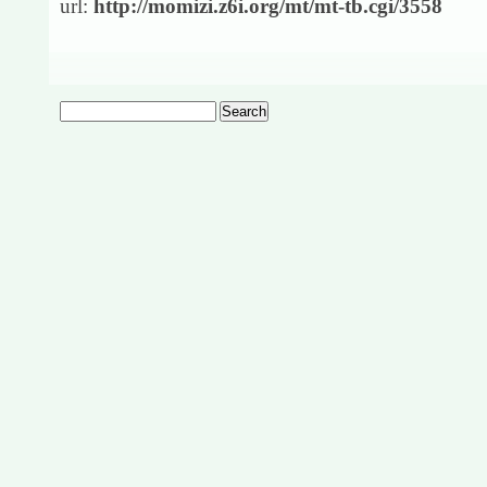
url:
http://momizi.z6i.org/mt/mt-tb.cgi/3558