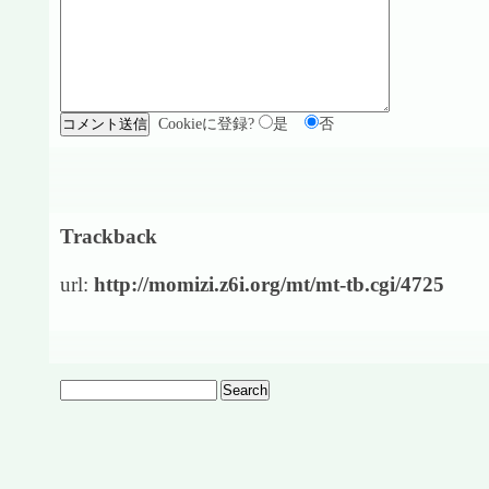
Cookieに登録?
是
否
Trackback
url:
http://momizi.z6i.org/mt/mt-tb.cgi/4725