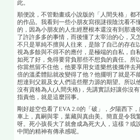
此。
順便說，不管動畫或小說版的「人間失格」都
的作品。我看到一些小朋友寫很謎很陰沈看不
的，因為小朋友的人生經歷根本還沒有到那邊
了許許多多的事情，而後懂了太宰治的心，又
不只是單純不擅與人往來，是除了自己的存在
視為多餘與不得不的應付，是極端的自私，自
如死了好，免得要背負那些不想負的責任。所
你當然留不住他，他要享用女道樂然後攜伴去
倍的溫柔體貼就改變得了他？他擺明了就是不
想達到父親及女人們這些壓力源的期望。所以
沒有資格為人(人間失格)，先講實話好讓你沒
指責他，就是這麼回事。
剛好趁空也看了EVA 2.0的「破」，夕陽西下
車上，真嗣與零，葉藏與真由美。簡直是令我
呀。死小孩長大了就會成為死大人，這樣？或
中間的精神有傳承感呢。