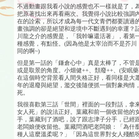
不過動畫跟我看小說的感覺也不一樣就是了，
把原著找出來再看兩次。我覺得小說比較強調
在的詮索，所以才成為每一代文青們都要讀過
畫強調的卻是絕望和逆境中不斷遇到的幸運？
川龍之介的感覺是，「我幹嘛還活著」，看第
種感覺，有點怪。(因為他是太宰治而不是芥川
同的啊~)
但是第一話的「鎌倉心中」真是太棒了，不管
或是取景的角度。小畑健++、頽廢++、(安眠藥+
在這個時空背景看人間失格正好，看同樣是大
年的退廢與絕望，濫交後隨便抓一個對象殉情
死。
我很喜歡第三話「世間」裡面的一段對話，拿
女人死」的說法正好。葉藏和前一個收留他的
手，葉藏到了酒吧，說了跟志津子分手，已經
老闆娘便收留他。葉藏問酒吧老闆娘：「為什
種人這麼溫柔呢？」「因為這世界對女人殘酷