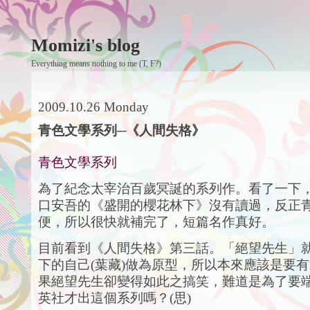
Momizi's blog
Everything means nothing to me (T, F?)
2009.10.26 Monday
青色文學系列─《人間失格》
青色文學系列
為了紀念太宰治百歲冥誕的系列作。看了一下
口安吾的《盛開的櫻花林下》沒有讀過，反正
便，所以很快就補完了，短篇名作真好。
目前看到《人間失格》第三話。「絕望先生」
下的自己(葉藏)做為原型，所以本來應該是要
果絕望先生卻變得如此之搞笑，難道是為了要
英社才出這個系列嗎？(思)