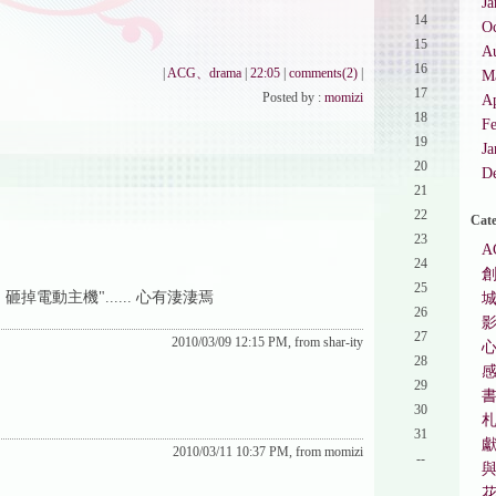
Ja
14
O
15
A
16
|
ACG、drama
|
22:05
|
comments(2)
|
M
17
Posted by :
momizi
Ap
18
F
19
Ja
20
D
21
22
Cate
23
A
24
25
動主機"...... 心有淒淒焉
26
27
2010/03/09 12:15 PM, from shar-ity
28
29
30
31
2010/03/11 10:37 PM, from momizi
--