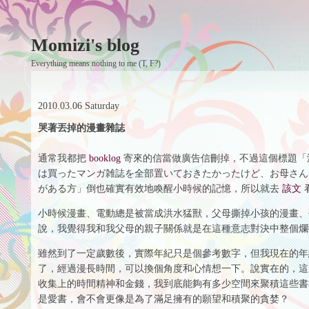
Momizi's blog
Everything means nothing to me (T, F?)
2010.03.06 Saturday
哭著丟掉的漫畫雜誌
通常我都把
booklog
寄來的信當做廣告信刪掉，不過這個標題「
は買ったマンガ雑誌を全部置いておきたかったけど、お母さん
がある方」倒也確實有效地喚醒小時候的記憶，所以就去
該文
小時候漫畫、電動總是被當成洪水猛獸，父母撕掉小孩的漫畫、
說，我覺得我和我父母的親子關係就是在這種意志對決中整個爛
雖然到了一定歲數後，實際年紀只是個參考數字，但我現在的年
了，經過漫長時間，可以換個角度和心情想一下。說實在的，這
收集上的時間精神和金錢，我到底能夠有多少空間來聚積這些書
是愛書，會不會更像是為了滿足擁有的願望和積聚的貪婪？