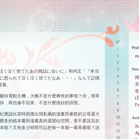
07
Prof
--
1
m
2
New 
3
泣く泣く捨てたあの雑誌に会いに」和內文「『本当
4
に怒られて泣く泣く捨てたなあ・・・』なんて記憶
5
天
看看。
6
砸掉電動主機，大概不是什麼稀奇的事情？但，簡單
7
(
掉，再也修不回來。不是什麼很好的回憶。
8
Fa
9
紀應該比當時因搜出我私藏的漫畫而暴怒的父母還大
10
Arch
麼多的紙本書與漫畫真的還蠻佔空間，更不要說花在
11
J
本呢？又有多少時間可以把每一本都一看再看呢？說
12
Ap
13