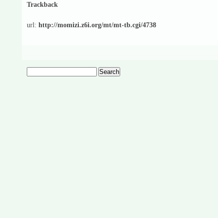
Trackback
url:
http://momizi.z6i.org/mt/mt-tb.cgi/4738