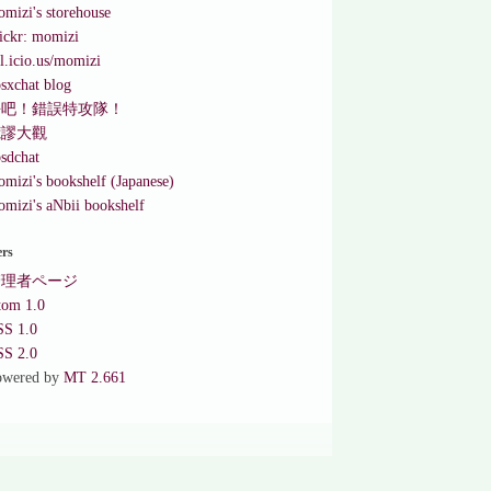
mizi's storehouse
ickr: momizi
l.icio.us/momizi
sxchat blog
去吧！錯誤特攻隊！
荒謬大觀
sdchat
mizi's bookshelf (Japanese)
mizi's aNbii bookshelf
ers
管理者ページ
tom 1.0
SS 1.0
SS 2.0
owered by
MT 2.661