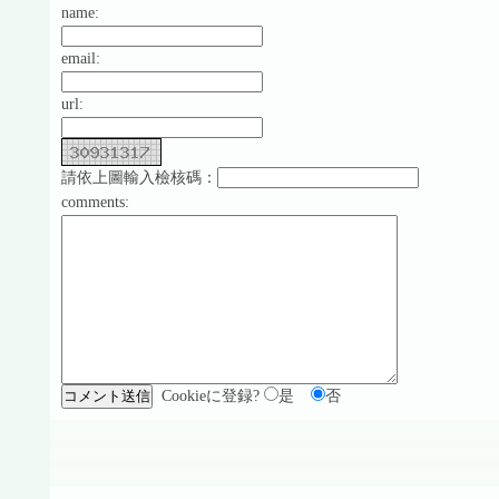
name:
email:
url:
請依上圖輸入檢核碼：
comments:
Cookieに登録?
是
否