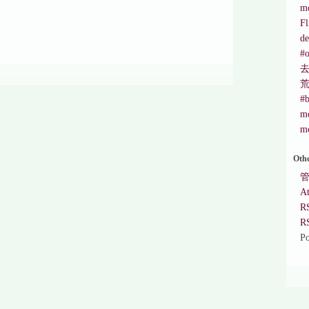
mo
Fl
de
#o
#b
mo
mo
Oth
A
R
R
P