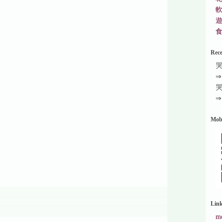
Rec
Mob
Lin
mo