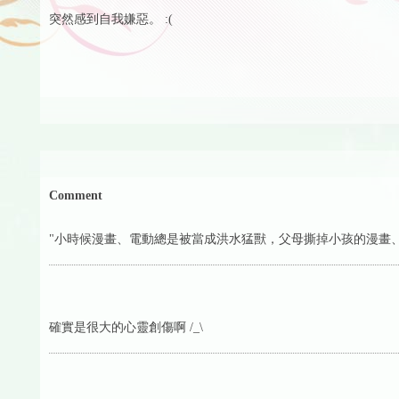
突然感到自我嫌惡。 :(
Comment
"小時候漫畫、電動總是被當成洪水猛獸，父母撕掉小孩的漫畫、砸掉電
確實是很大的心靈創傷啊 /_\