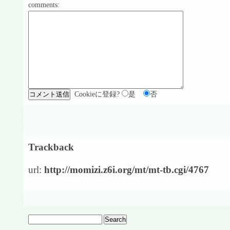
comments:
Cookieに登録?
是
否
Trackback
url:
http://momizi.z6i.org/mt/mt-tb.cgi/4767