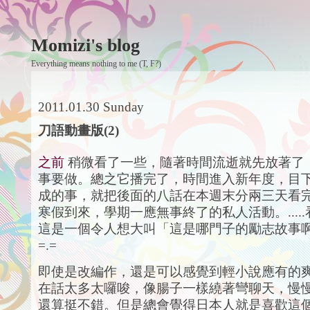
Momizi's blog
Everything means nothing to me (T, F?)
2011.01.30 Sunday
刀語動畫版(2)
之前
稍微看了一些，隨著時間流逝就先放著了
事要做。總之它播完了，時間進入新年度，目
成的事，就把後面的八話在本週末分兩三天看
寒假到來，學期一應無事終了的私人活動。....
這是一個令人想大叫「這是哪門子的勵志故事
=.=
即使是改編作，還是可以感覺到輕小說應有的
在話太多太囉唆，像腸子一樣繞著彎聊天，慢
還算挺不錯。但是總會覺得日本人就是喜歡這