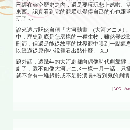
已經在架空歷史之內，還是要玩玩悲壯感啦、
東西。認真看到完的觀眾就覺得自己的心也跟
玩了 -.-
說來這片既然自稱「大河動畫」(大河アニメ)
中，歷史到底是怎麼樣的一種生物，雖然變成
刪節，但還是能從故事的世界觀中嗅到一點氣
以透過從原作小說裡看出點什麼。 XD
題外話，這幾年的大河劇都向偶像時代劇靠攏
劇了，還不如像大河アニメ一樣一月一話，只
就不會有一堆超齡或不足齡演員+看到鬼的劇情 -
|
ACG、dra