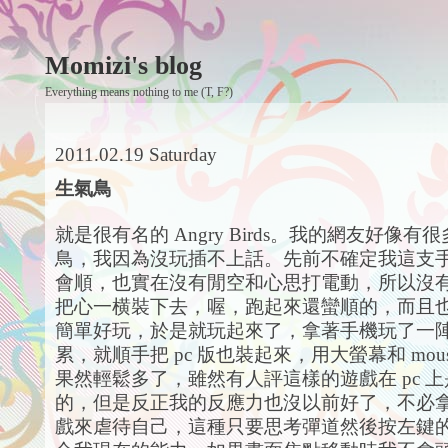
Momizi's blog
Everything means nothing to me (T, F?)
2011.02.19 Saturday
生氣鳥
就是很有名的 Angry Birds。我的網友好像
鳥，我因為沒玩插不上話。先前不確定我這支
會順，也實在沒有閒空和心思打電動，所以沒
把心一横裝下去，喔，跑起來還蠻順的，而且
簡單好玩，於是就玩起來了，拿著手機玩了一
累，就順手把 pc 版也裝起來，用大螢幕和 mou
果然輕鬆多了，雖然有人評這樣的遊戲在 pc 
的，但是反正我的反應力也沒以前好了，不必
戲來虐待自己，這種只要思考彈道然後按左鍵