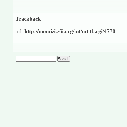
Trackback
url:
http://momizi.z6i.org/mt/mt-tb.cgi/4770