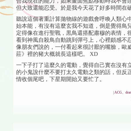
合我現在的能力，如果畫面焦點移動時我不會
但大致還能忍受。於是我今天花了好多時間在
聽說這個著重計算拋物線的遊戲會呼喚人類心
始本能，有沒有這麼玄我不知道，倒是覺得鳥
定得像在進行聖戰，黒鳥還搭配肅穆的表情，
看到神風自殺鳥自動跳到彈弓上，心裡頗感不
像朋友們說的，一付看起來很討厭的嘴臉，歐
莊》裡的豬大概就長這樣吧。 XD
一下子打了這麼久的電動，覺得自己實在沒有
的小鬼說什麼不要打太久電動之類的話，但反
情收個尾吧，下星期開始又要忙了。
|
ACG、dra