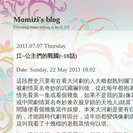
Momizi's blog
Everything means nothing to me (T, F?)
2011.07.07 Thursday
江~公主們的戰國(~18話)
Date: Sunday, 22 May 2011 18:02
這段歷史只要有在看大河劇的人大概都熟到爛了，20
被劇情莫名奇妙的武藏嚇到後，從此每年都抱
情先看第一集或看個幾集，如果不是我的菜(像
或中間劇情莫名奇妙兼衣服穿錯的天地人)就算
間隨便看個幾集當作娛樂。本來大河劇是要有
的，才能跟時代劇有區分，這年頭都變偶像劇
這叫我看了十幾檔的老觀眾情何以堪。