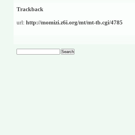
Trackback
url:
http://momizi.z6i.org/mt/mt-tb.cgi/4785