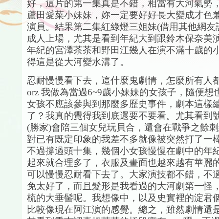
好，這片的第一集真是不錯，相當有大河氣勢
蘆田愛菜小妹妹，妳一定要好好長大變成才色
演員。結果第二集紅綠燈三姐妹(借用其他網友
成人上場，尤其是看到年紀大到跟鈴木保奈美
年紀的宮澤茶茶和野田江幾人在演不滿十歲的
得這是從大河變水溝了。
忍耐慢慢看下去，這什麼鬼劇情，怎麼所有人都
orz 我做為當過6~9歲小妹妹的女孩子，隨便
女孩不應該參與到那麼多歷史事件，劇本這樣
了？我真的覺得我到底還要不要看。尤其看到
(勝家)會陪三個女兒玩貝合，還會在戰爭之餘
對已有既定印象的我差不多就像被突然打了一
不過撐過頭十集，幾個小女孩慢慢在劇中的年
起來就合理多了，衣服及畫面也越來越有華麗
可以慢慢忍耐看下去了。大家演技都不錯，不
免太好了，而且髮形是我看過的大河劇第一怪
梳的大垂髻呢。我想像中，以及史實裡的淀君
比較像現在阿江演的感覺。總之，雖然劇情還