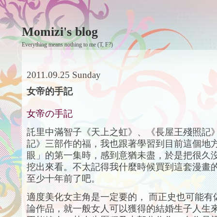
Momizi's blog
Everything means nothing to me (T, F?)
2011.09.25 Sunday
女帝的手記
女帝の手記
託里中滿智子《天上之虹》、《長屋王殘照記
記》三部作的福，我也跟著學習到目前這個地
眼」的第一集時，感到意猶未盡，於是把很久
挖出來看。不太記得我什麼時候買到這套漫畫
至少十年前了吧。
適度美化女主角是一定要的， 而正史也可能有
論作品，就一般女人可以獲得的結婚生子人生