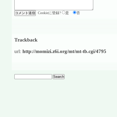
Cookieに登録?
是
否
Trackback
url:
http://momizi.z6i.org/mt/mt-tb.cgi/4795