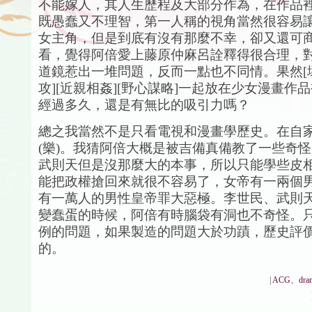
不能嫁人，其人生歷程及大部分作為，在作品
既愚蠢又不理智，第一人稱的視角當然很容易
女主角，但是到底有沒有那麼不幸，卻又還可
看，覺得阿倍愛上藤原仲麻呂詮釋得很合理，
道鏡惹出一堆問題，反而一點也不同情。果然[壞
攻][近親相姦][野心謀略]一起放在少女漫畫作
經過多久，還是有無比的吸引力嗎？
總之我當然不是只看電視和漫畫學歷史。在自
(樂)。我猜阿倍大概是被吉備真備教了一些奇
武則天但是沒那麼大的本事，所以只能學些皮
能把政權搶回來就很不容易了，女帝有一兩個
有一萬人的男性皇帝罪大惡極。李世民、武則
變蠢蛋的時候，阿倍有時腦袋有洞也不奇怪。
例的問題，如果製造的問題大於功蹟，歷史評
的。
|
ACG、dra