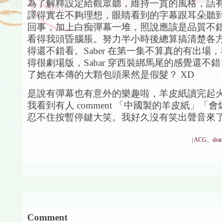
為了解釋設定給觀眾聽，維持一貫的風格，話
譯得實在不夠理想，眼睛看到的字幕跟耳朵聽
回事，加上白痴彈幕一堆，照說應該是品質不
看得我頭昏腦脹。努力半小時後總算搞清楚各
得還不錯看。Saber 在第一集不算真的有出場，看
得很劇場版，Sabar 穿西裝綁馬尾的感覺還不
了她在本傳的大顆包頭果然是假髮？ XD
是說有彈幕也有意外的樂趣啦，羊皮紙讀完起
我看到有人 comment 「中國製的羊皮紙」「
忍不住按暫停鍵大笑。我好久沒有笑出聲音來
|
ACG、dra
Comment