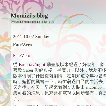
Momizi's blog
Everything means nothing to me (T, F?)
2011.10.02 Sunday
Fate/Zero
Fate/Zero
從
Fate stay/night
動畫版以來經過了好幾年，除
喜歡 Saber 與經典梗「補魔力」以外，我差
版本傳演了什麼複雜劇情，在剛知道今年秋番會有 Fa
時，短暫的興奮一下，就忙著過自己的生活去
天之後，今天一早起來看到友人貼出 niconico
集可看的消息，原來會和電視版同步發布，真
了。