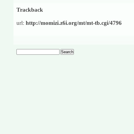
Trackback
url:
http://momizi.z6i.org/mt/mt-tb.cgi/4796