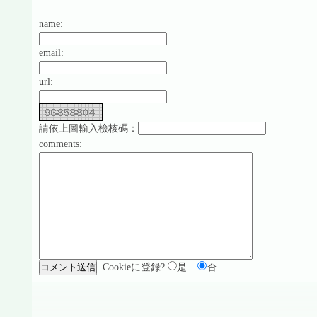
name:
email:
url:
請依上圖輸入檢核碼：
comments:
Cookieに登録?
是
否