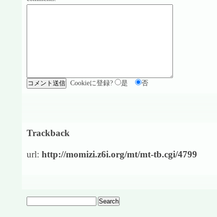
Cookieに登録?
是
否
Trackback
url:
http://momizi.z6i.org/mt/mt-tb.cgi/4799