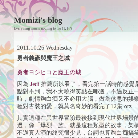
Momizi's blog
Everything means nothing to me (T, F?)
2011.10.26 Wednesday
勇者義彥與魔王之城
勇者ヨシヒコと魔王の城
因為
Jedi
推薦所以看了，看完第一話時的感覺是.
點對不到，我不太曉得笑點在哪邊，不過反正
時，劇情夠白痴又不必用大腦，做為休息的娛
種對古裝的愛，就莫名奇妙的看完了12集 orz
其實這種在異世界冒險最後接到現代世界場景
過，像「爆烈一族」就是這種類型的故事，架
不過真人演的終究很少見，台詞也算夠白痴搞笑